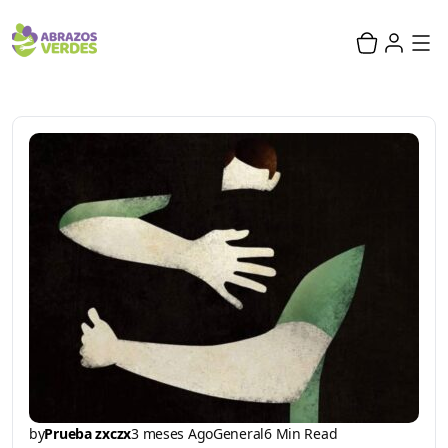
by
Prueba zxczx
3 meses Ago
General
6 Min Read