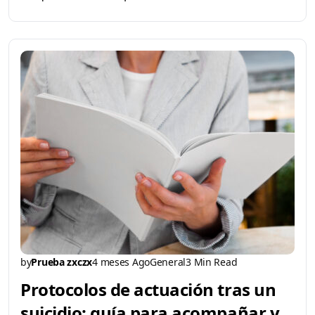
by
Prueba zxczx
4 meses Ago
General
3 Min Read
Protocolos de actuación tras un
suicidio: guía para acompañar y