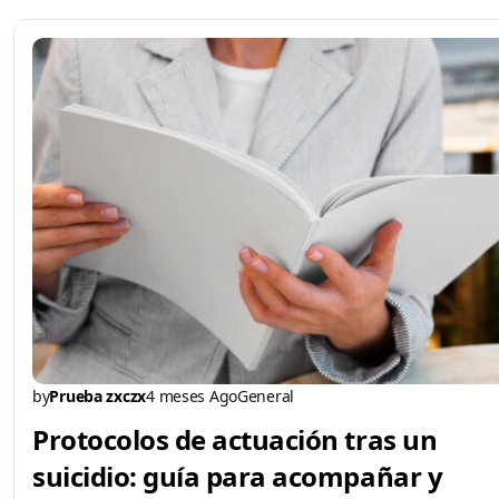
by
Prueba zxczx
4 meses Ago
General
Protocolos de actuación tras un
suicidio: guía para acompañar y