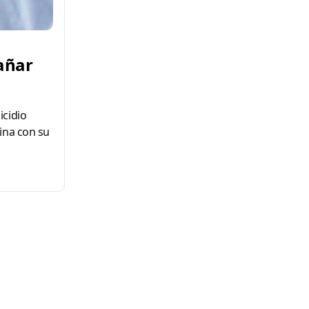
añar
icidio
ina con su