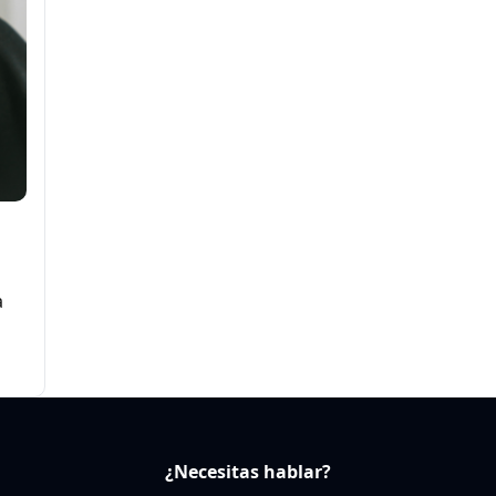
a
a
¿Necesitas hablar?