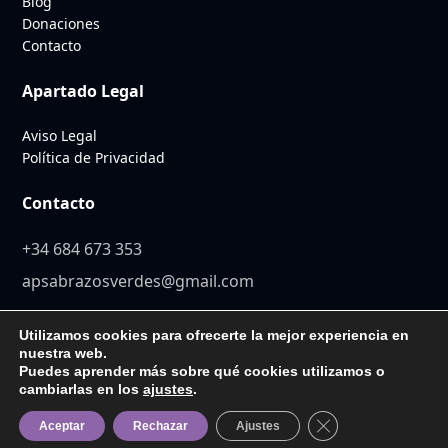
Blog
Donaciones
Contacto
Apartado Legal
Aviso Legal
Política de Privacidad
Contacto
+34 684 673 353
apsabrazosverdes@gmail.com
Utilizamos cookies para ofrecerte la mejor experiencia en
nuestra web.
Puedes aprender más sobre qué cookies utilizamos o
© 2026 Abrazos Verdes. Todos los derechos reservados. Diseño
cambiarlas en los
ajustes
.
y desarrollo web por
Sisnet Consulting
Cerrar el banner d
Aceptar
Rechazar
Ajustes