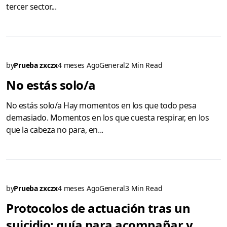
tercer sector...
by
Prueba zxczx
4 meses Ago
General
2 Min Read
No estás solo/a
No estás solo/a Hay momentos en los que todo pesa
demasiado. Momentos en los que cuesta respirar, en los
que la cabeza no para, en...
by
Prueba zxczx
4 meses Ago
General
3 Min Read
Protocolos de actuación tras un
suicidio: guía para acompañar y