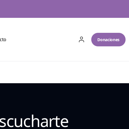
cto
Donaciones
scucharte