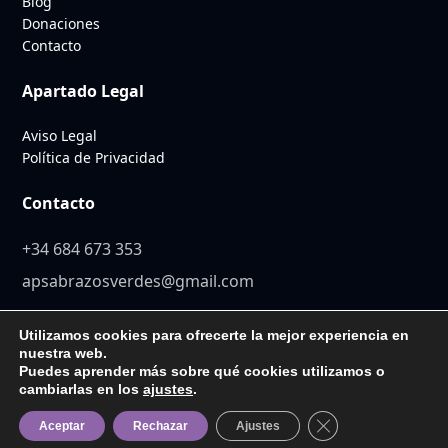
Blog
Donaciones
Contacto
Apartado Legal
Aviso Legal
Política de Privacidad
Contacto
+34 684 673 353
apsabrazosverdes@gmail.com
Utilizamos cookies para ofrecerte la mejor experiencia en
nuestra web.
Puedes aprender más sobre qué cookies utilizamos o
© 2026 Abrazos Verdes. Todos los derechos reservados. Diseño
cambiarlas en los
ajustes
.
y desarrollo web por
Sisnet Consulting
Cerrar el banner d
Aceptar
Rechazar
Ajustes