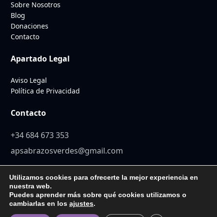
Sobre Nosotros
Blog
Donaciones
Contacto
Apartado Legal
Aviso Legal
Política de Privacidad
Contacto
+34 684 673 353
apsabrazosverdes@gmail.com
Utilizamos cookies para ofrecerte la mejor experiencia en
nuestra web.
Puedes aprender más sobre qué cookies utilizamos o
© 2026 Abrazos Verdes. Todos los derechos reservados. Diseño
cambiarlas en los
ajustes
.
y desarrollo web por
Sisnet Consulting